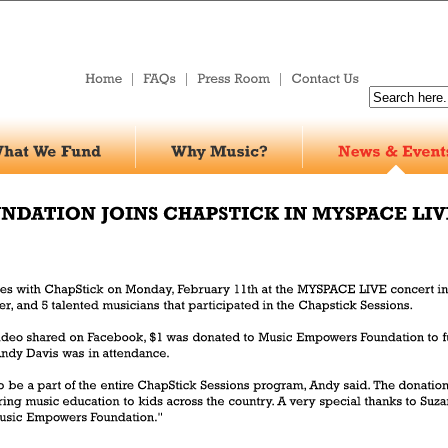
|
|
|